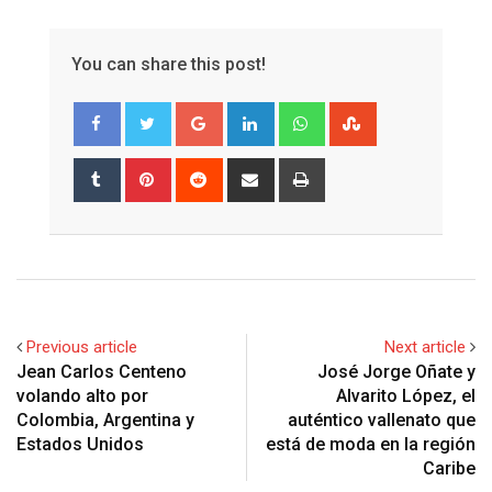
You can share this post!
Google+
LinkedIn
Whatsapp
StumbleUpon
Tumblr
Pinterest
Reddit
Share
Print
via
Email
Previous article
Next article
Jean Carlos Centeno
José Jorge Oñate y
volando alto por
Alvarito López, el
Colombia, Argentina y
auténtico vallenato que
Estados Unidos
está de moda en la región
Caribe