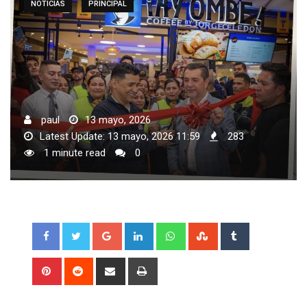
NOTICIAS
PRINCIPAL
paul
13 mayo, 2026
Latest Update: 13 mayo, 2026 11:59
283
1 minute read
0
Google+
LinkedIn
Whatsapp
StumbleUpon
Tumblr
Pinterest
Reddit
Share
Print
via
Email