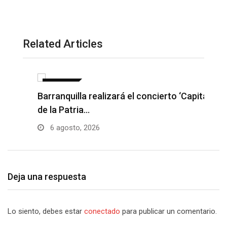
Related Articles
NOTICIAS
Barranquilla realizará el concierto ‘Capital
H
de la Patria…
l
6 agosto, 2026
Deja una respuesta
Lo siento, debes estar
conectado
para publicar un comentario.