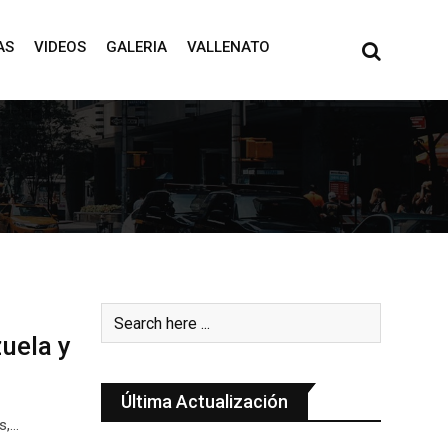
AS
VIDEOS
GALERIA
VALLENATO
uela y
Última Actualización
s,…