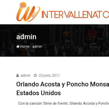
Skip
to
content
admin
-
Home
admin
admin
23 junio, 2011
Orlando Acosta y Poncho Monsal
Estados Unidos
Con la canción ‘Dime de frente’, Orlando Acosta y Ponc