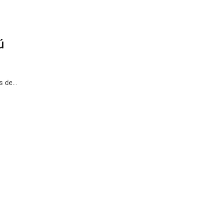
ú
os de…