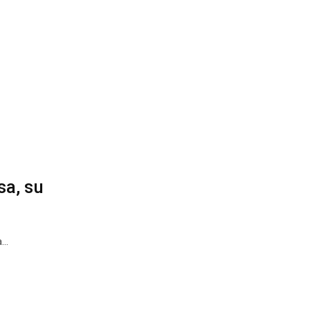
sa, su
a…