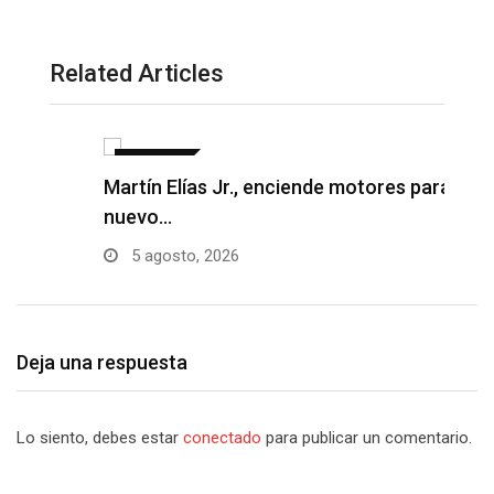
Related Articles
NOTICIAS
Martín Elías Jr., enciende motores para su
F
nuevo…
p
5 agosto, 2026
Deja una respuesta
Lo siento, debes estar
conectado
para publicar un comentario.