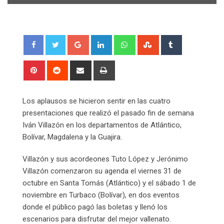
Google+
LinkedIn
Whatsapp
StumbleUpon
Tumblr
Pinterest
Reddit
Share
Print
via
Email
Los aplausos se hicieron sentir en las cuatro
presentaciones que realizó el pasado fin de semana
Iván Villazón en los departamentos de Atlántico,
Bolívar, Magdalena y la Guajira.
Villazón y sus acordeones Tuto López y Jerónimo
Villazón comenzaron su agenda el viernes 31 de
octubre en Santa Tomás (Atlántico) y el sábado 1 de
noviembre en Turbaco (Bolívar), en dos eventos
donde el público pagó las boletas y llenó los
escenarios para disfrutar del mejor vallenato.