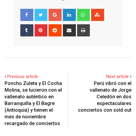
Google+
LinkedIn
Whatsapp
StumbleUpon
Tumblr
Pinterest
Reddit
Share
Print
via
Email
Previous article
Next article
Poncho Zuleta y El Cocha
Perú vibró con el
Molina, se lucieron con el
vallenato de Jorge
vallenato auténtico en
Celedón en dos
Barranquilla y El Bagre
espectaculares
(Antioquia) y tienen el
conciertos con sold out
mes de noviembre
recargado de conciertos