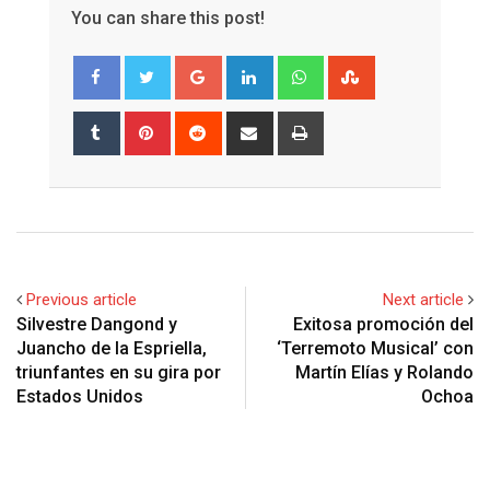
You can share this post!
Google+
LinkedIn
Whatsapp
StumbleUpon
Tumblr
Pinterest
Reddit
Share
Print
via
Email
Previous article
Next article
Silvestre Dangond y
Exitosa promoción del
Juancho de la Espriella,
‘Terremoto Musical’ con
triunfantes en su gira por
Martín Elías y Rolando
Estados Unidos
Ochoa