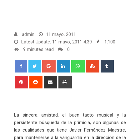
admin
11 mayo, 2011
Latest Update: 11 mayo, 2011 4:39
1.100
9 minutes read
0
Google+
LinkedIn
Whatsapp
StumbleUpon
Tumblr
Pinterest
Reddit
Share
Print
via
Email
La sincera amistad, el buen tacto musical y la
persistente búsqueda de la primicia, son algunas de
las cualidades que tiene Javier Fernández Maestre,
para mantenerse a la vanguardia en la dirección de la