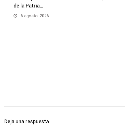
de la Patria…
6 agosto, 2026
H
l
Deja una respuesta