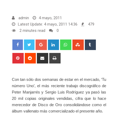
admin
4 mayo, 2011
Latest Update: 4 mayo, 2011 14:36
479
2 minutes read
0
Google+
LinkedIn
Whatsapp
StumbleUpon
Tumblr
Pinterest
Reddit
Share
Print
via
Email
Con tan sólo dos semanas de estar en el mercado, ‘Tu
número Uno’, el más reciente trabajo discográfico de
Peter Manjarrés y Sergio Luis Rodríguez ya pasó las
20 mil copias originales vendidas, cifra que lo hace
merecedor de Disco de Oro consolidándose como el
álbum vallenato más comercializado el presente año.