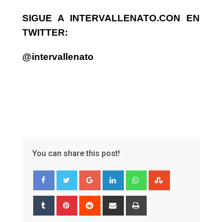
SIGUE A INTERVALLENATO.CON EN
TWITTER:
@intervallenato
You can share this post!
Google+
LinkedIn
Whatsapp
StumbleUpon
Tumblr
Pinterest
Reddit
Share
Print
via