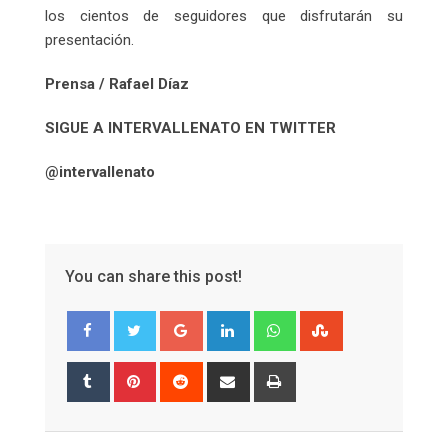
los cientos de seguidores que disfrutarán su
presentación.
Prensa / Rafael Díaz
SIGUE A INTERVALLENATO EN TWITTER
@intervallenato
You can share this post!
Google+
LinkedIn
Whatsapp
StumbleUpon
Tumblr
Pinterest
Reddit
Share
Print
via
Email