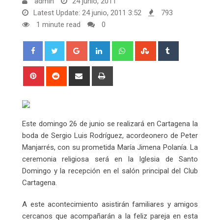
admin
24 junio, 2011
Latest Update: 24 junio, 2011 3:52
793
1 minute read
0
Google+
LinkedIn
Whatsapp
StumbleUpon
Tumblr
Pinterest
Reddit
Share
Print
via
Email
Este domingo 26 de junio se realizará en Cartagena la
boda de Sergio Luis Rodríguez, acordeonero de Peter
Manjarrés, con su prometida María Jimena Polanía. La
ceremonia religiosa será en la Iglesia de Santo
Domingo y la recepción en el salón principal del Club
Cartagena.
A este acontecimiento asistirán familiares y amigos
cercanos que acompañarán a la feliz pareja en esta