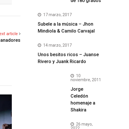
de 180 grados
17 marzo, 2017
Subele a la música – Jhon
Mindiola & Camilo Carvajal
ext article
 ganadores
14 marzo, 2017
Unos besitos ricos – Juanse
Rivero y Juank Ricardo
10
noviembre, 2011
Jorge
Celedón
homenaje a
Shakira
26 mayo,
2022