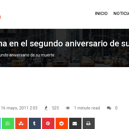
INICIO
NOTICI
na en el segundo aniversario de s
gundo aniversario de su muerte
 16 mayo, 2011 2:03
525
1 minute read
0
+
LinkedIn
Whatsapp
StumbleUpon
Tumblr
Pinterest
Reddit
Share
Print
via