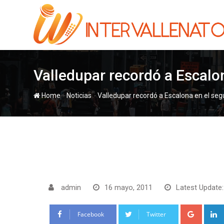
Skip
to
content
Valledupar recordó a Escalo
-
-
Home
Noticias
Valledupar recordó a Escalona en el se
admin
16 mayo, 2011
Latest Update:
Google
Facebook
Twitter