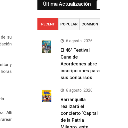
Última Actualización
RECENT
POPULAR
COMMON
 de su
6 agosto, 2026
dación
El 48° Festival
Cuna de
Acordeones abre
litar y
inscripciones para
n horas
sus concursos
6 agosto, 2026
da.
Barranquilla
realizará el
z. Allí
concierto ‘Capital
ararear
de la Patria
Milagro, este