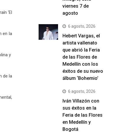
viernes 7 de
aín ‘El
agosto
6 agosto, 2026
n en la
Hebert Vargas, el
artista vallenato
que abrió la Feria
olina y
de las Flores de
Medellín con los
éxitos de su nuevo
n de la
álbum ‘Bohemio’
6 agosto, 2026
ental,
Iván Villazón con
sus éxitos en la
Feria de las Flores
en Medellín y
Bogotá