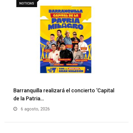
NOTICIAS
Barranquilla realizará el concierto ‘Capital
H
de la Patria…
l
6 agosto, 2026