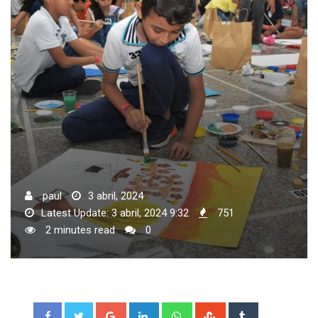
paul
3 abril, 2024
Latest Update: 3 abril, 2024 9:32
751
2 minutes read
0
Google+
LinkedIn
Whatsapp
StumbleUpon
Tumblr