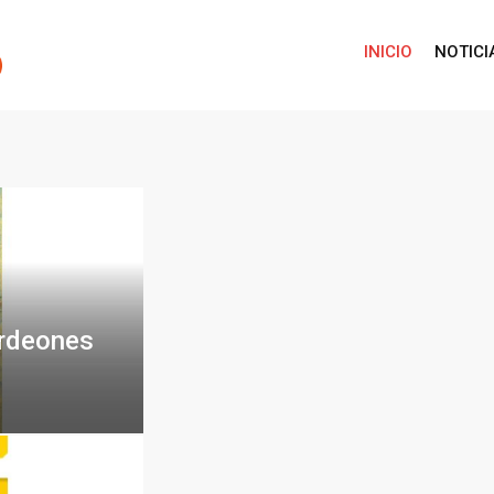
Vargas,
el artista
INICIO
NOTICI
vallenato
que
abrió la
Feria de
ordeones