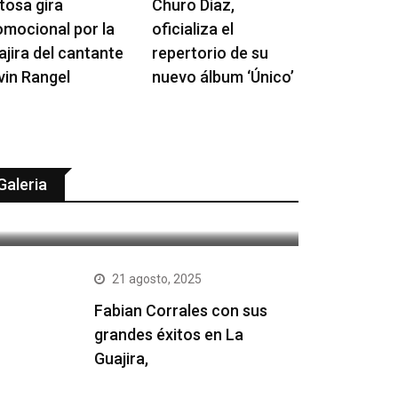
tosa gira
Churo Diaz,
omocional por la
oficializa el
ajira del cantante
repertorio de su
vin Rangel
nuevo álbum ‘Único’
21 agosto, 2025
Jorge Celedón estará hoy con
Galeria
su concierto sinfónico en
21 agosto, 2025
Fabian Corrales con sus
grandes éxitos en La
Guajira,