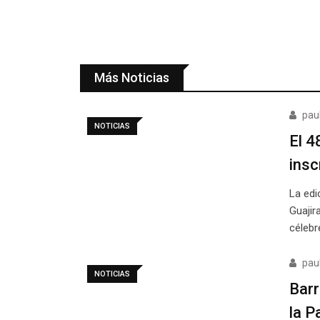
Más Noticias
pau
NOTICIAS
El 4
insc
La edi
Guajir
célebr
pau
NOTICIAS
Barr
la P