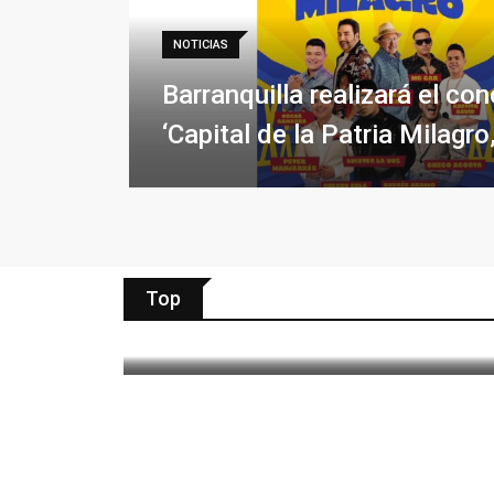
NOTICIAS
Barranquilla realizará el con
‘Capital de la Patria Milagro
paul
6 agosto, 2026
El 48° Festival Cuna de
Acordeones abre
inscripciones para sus
Top
concursos
NOTICIAS