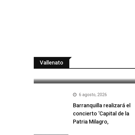
6 agosto, 2026
El 48° Festival Cuna de
Acordeones abre inscripciones
Vallenato
para
6 agosto, 2026
Barranquilla realizará el
concierto ‘Capital de la
Patria Milagro,