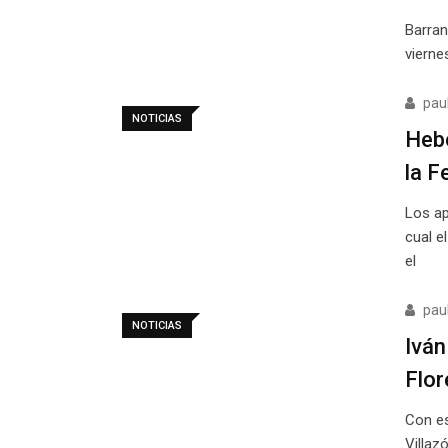
Barran
vierne
pau
NOTICIAS
Hebe
la F
Los ap
cual e
el
pau
NOTICIAS
Iván
Flor
Con es
Villaz