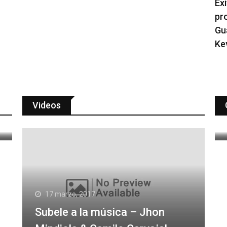
Exi
pr
Gu
Ke
Videos
17 marzo, 2017
Subele a la música – Jhon