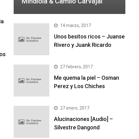
Mindiola & Camilo Carvajal
ia
14 marzo, 2017
Unos besitos ricos – Juanse
Rivero y Juank Ricardo
tos
27 febrero, 2017
Me quema la piel – Osman
Perez y Los Chiches
27 enero, 2017
Alucinaciones [Audio] –
Silvestre Dangond