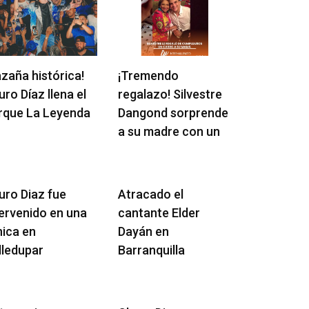
azaña histórica!
¡Tremendo
ro Díaz llena el
regalazo! Silvestre
rque La Leyenda
Dangond sorprende
a su madre con un
uro Diaz fue
Atracado el
tervenido en una
cantante Elder
nica en
Dayán en
lledupar
Barranquilla