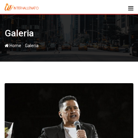
Skip
to
content
Galeria
-
Home
Galeria