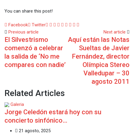
You can share this post!
Google+
LinkedIn
Whatsapp
StumbleUpon
Tumblr
Pinterest
Reddit
Share
Print
Facebook
Twitter
via
Previous article
Next article
El Silvestrismo
Aquí están las Notas
Email
comenzó a celebrar
Sueltas de Javier
la salida de ‘No me
Fernández, director
compares con nadie’
Olímpica Stereo
Valledupar – 30
agosto 2011
Related Articles
Galeria
Jorge Celedón estará hoy con su
concierto sinfónico…
21 agosto, 2025