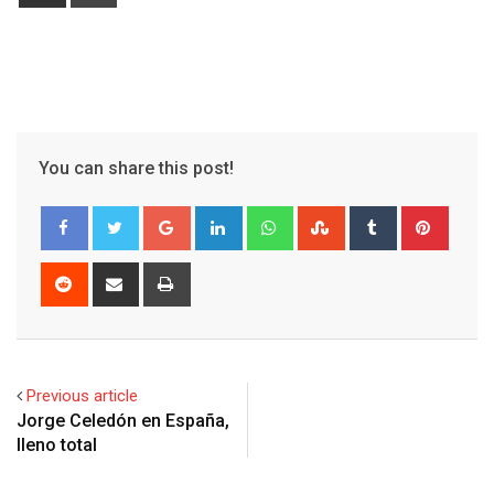
via
Email
You can share this post!
Google+
LinkedIn
Whatsapp
StumbleUpon
Tumblr
Pinter
Reddit
Share
Print
via
Email
Previous article
Jorge Celedón en España,
lleno total