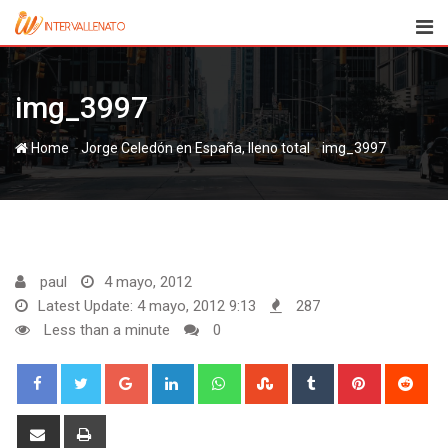
Skip
to
content
img_3997
-
-
Home
Jorge Celedón en España, lleno total
img_3997
paul
4 mayo, 2012
Latest Update: 4 mayo, 2012 9:13
287
Less than a minute
0
Google+
LinkedIn
Whatsapp
StumbleUpon
Tumblr
Pinterest
Red
Share
Print