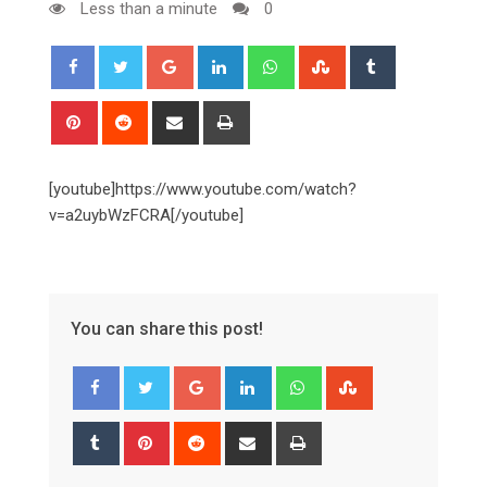
Less than a minute
0
Google+
LinkedIn
Whatsapp
StumbleUpon
Tumblr
Pinterest
Reddit
Share
Print
via
Email
[youtube]https://www.youtube.com/watch?
v=a2uybWzFCRA[/youtube]
You can share this post!
Google+
LinkedIn
Whatsapp
StumbleUpon
Tumblr
Pinterest
Reddit
Share
Print
via
Email