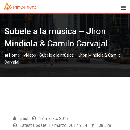
Skip
to
content
Subele a la música – Jhon
Mindiola & Camilo Carvajal
-
-
Home
Videos
Subele a la música – Jhon Mindiola & Camilo
Carvajal
paul
17 marzo, 2017
Latest Update: 17 marzo, 2017 9:34
38.528