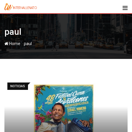
Skip
to
content
paul
-
Home
paul
NOTICIAS