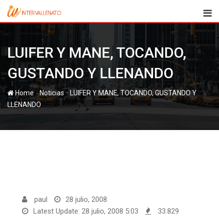
Skip
to
content
LUIFER Y MANE, TOCANDO,
GUSTANDO Y LLENANDO
-
-
Home
Noticias
LUIFER Y MANE, TOCANDO, GUSTANDO Y
LLENANDO
paul
28 julio, 2008
Latest Update: 28 julio, 2008 5:03
33.829