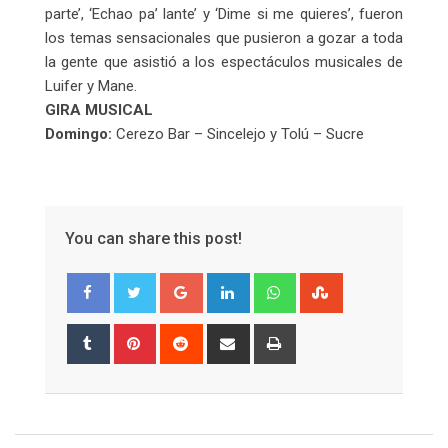
parte’, ‘Echao pa’ lante’ y ‘Dime si me quieres’, fueron
los temas sensacionales que pusieron a gozar a toda
la gente que asistió a los espectáculos musicales de
Luifer y Mane.
GIRA MUSICAL
Domingo:
Cerezo Bar – Sincelejo y
Tolú – Sucre
You can share this post!
Google+
LinkedIn
Whatsapp
StumbleUpon
Tumblr
Pinterest
Reddit
Share
Print
via
Email