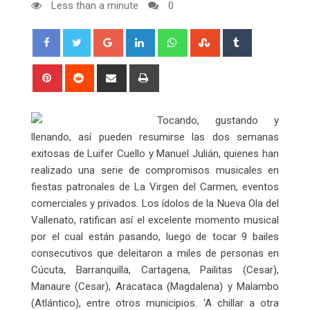
Less than a minute
0
Google+
LinkedIn
Whatsapp
StumbleUpon
Tumblr
Pinterest
Reddit
Share
Print
via
Email
Tocando, gustando y
llenando, así pueden resumirse las dos semanas
exitosas de Luifer Cuello y Manuel Julián, quienes han
realizado una serie de compromisos musicales en
fiestas patronales de La Virgen del Carmen, eventos
comerciales y privados. Los ídolos de la Nueva Ola del
Vallenato, ratifican así el excelente momento musical
por el cual están pasando, luego de tocar 9 bailes
consecutivos que deleitaron a miles de personas en
Cúcuta, Barranquilla, Cartagena, Pailitas (Cesar),
Manaure (Cesar), Aracataca (Magdalena) y Malambo
(Atlántico), entre otros municipios. ‘A chillar a otra