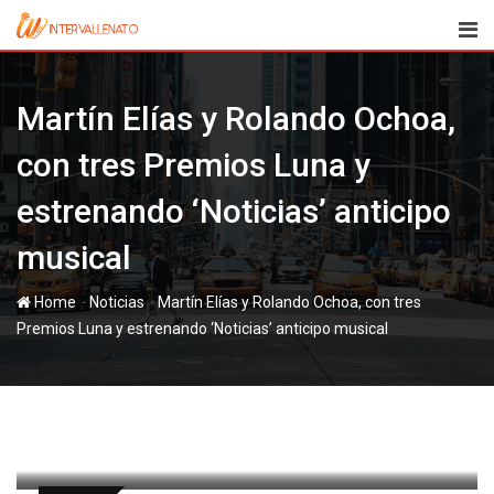
Skip
to
content
Martín Elías y Rolando Ochoa,
con tres Premios Luna y
estrenando ‘Noticias’ anticipo
musical
-
-
Home
Noticias
Martín Elías y Rolando Ochoa, con tres
Premios Luna y estrenando ‘Noticias’ anticipo musical
paul
23 noviembre, 2011
Latest Update: 23 noviembre, 2011 11:10
693
2 minutes read
0