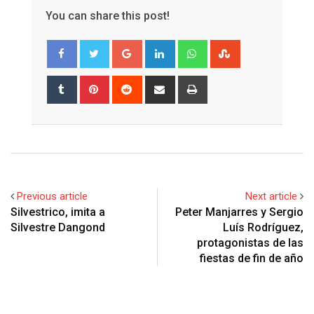
You can share this post!
Google+
LinkedIn
Whatsapp
StumbleUpon
Tumblr
Pinterest
Reddit
Share
Print
via
Email
Previous article
Next article
Silvestrico, imita a
Peter Manjarres y Sergio
Silvestre Dangond
Luís Rodríguez,
protagonistas de las
fiestas de fin de año