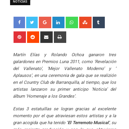
NOTICIAS
Google+
LinkedIn
Whatsapp
StumbleUpon
Tumblr
Pinterest
Reddit
Share
Print
via
Email
Martín Elías y Rolando Ochoa ganaron tres
galardones en Premios Luna 2011, como ‘Revelación
del Vallenato’, ‘Mejor Vallenato Moderno’ y ‘
Aplausos’, en una ceremonia de gala que se realizión
en el Country Club de Barranquilla, al tiempo, que los
artistas lanzaron su primer anticipo ‘Noticia’ del
álbum ‘Homenaje a los Grandes’.
Estas 3 estatuillas se logran gracias al excelente
momento por el que atraviesan estos artistas y a la
gran acogida que ha tenido
‘El Terremoto Musical’
, su