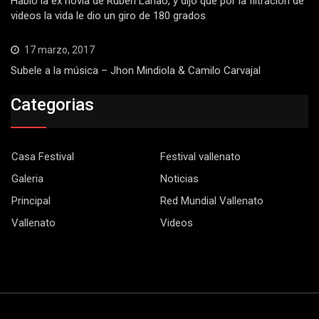
Habló la ex novia de Rubén Lanao, y dijo que por la filtración de
videos la vida le dio un giro de 180 grados
17 marzo, 2017
Subele a la música – Jhon Mindiola & Camilo Carvajal
Categorias
Casa Festival
Festival vallenato
Galeria
Noticias
Principal
Red Mundial Vallenato
Vallenato
Videos