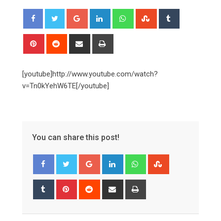
Google+
LinkedIn
Whatsapp
StumbleUpon
Tumblr
Pinterest
Reddit
Share
Print
via
Email
[youtube]http://www.youtube.com/watch?
v=Tn0kYehW6TE[/youtube]
You can share this post!
Google+
LinkedIn
Whatsapp
StumbleUpon
Tumblr
Pinterest
Reddit
Share
Print
via
Email