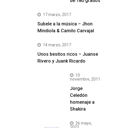
de 180 grados
17 marzo, 2017
Subele a la música – Jhon
Mindiola & Camilo Carvajal
14 marzo, 2017
Unos besitos ricos – Juanse
Rivero y Juank Ricardo
10
noviembre, 2011
Jorge
Celedón
homenaje a
Shakira
26 mayo,
2022