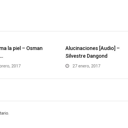
ma la piel – Osman
Alucinaciones [Audio] –
y…
Silvestre Dangond
brero, 2017
27 enero, 2017
ario.