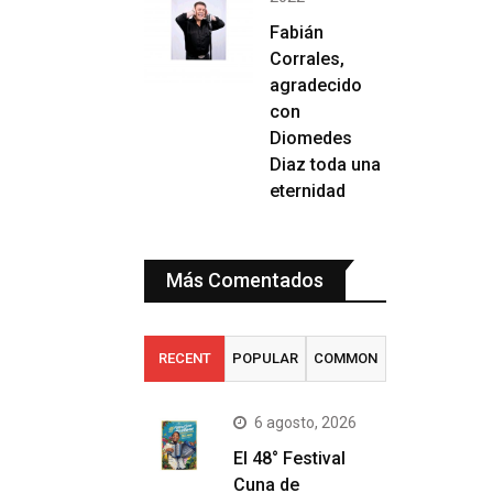
Fabián
Corrales,
agradecido
con
Diomedes
Diaz toda una
eternidad
Más Comentados
RECENT
POPULAR
COMMON
6 agosto, 2026
El 48° Festival
Cuna de