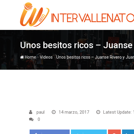
Skip
to
content
Unos besitos ricos – Juanse
-
-
Home
Videos
Unos besitos ricos – Juanse Rivero y Jua
paul
14 marzo, 2017
Latest Update: 
0
Google