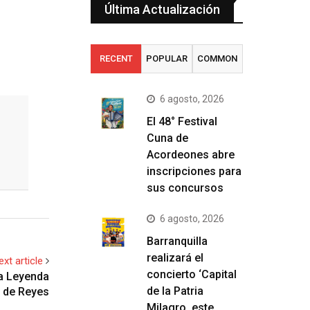
Última Actualización
RECENT
POPULAR
COMMON
6 agosto, 2026
El 48° Festival
Cuna de
Acordeones abre
inscripciones para
sus concursos
6 agosto, 2026
Barranquilla
realizará el
ext article
concierto ‘Capital
la Leyenda
de la Patria
y de Reyes
Milagro, este