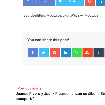
Facebook
Twitter
[youtube]https://youtu.be/JR7nxWiz9xw[/youtube]
You can share this post!
Google+
LinkedIn
Whatsapp
Stumble
T
Facebook
Twitter
Previous article
Juanse Rivero y Juank Ricardo, lanzan su álbum ‘Si
pasaporte’