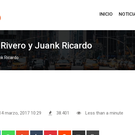
INICIO
NOTICI
 Rivero y Juank Ricardo
nk Ricardo
14 marzo, 2017 10:29
38.401
Less than a minute
+
LinkedIn
Whatsapp
StumbleUpon
Tumblr
Pinterest
Reddit
Share
Print