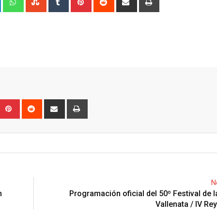
via
Email
Upon
umblr
Pinterest
Reddit
Share
Print
via
Email
N
n
Programación oficial del 50º Festival de 
Vallenata / IV Re