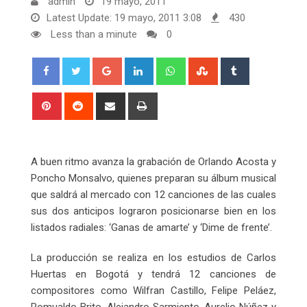
admin
19 mayo, 2011
Latest Update: 19 mayo, 2011 3:08
430
Less than a minute
0
Google+
LinkedIn
Whatsapp
StumbleUpon
Tumblr
Pinterest
Reddit
Share
Print
via
Email
A buen ritmo avanza la grabación de Orlando Acosta y
Poncho Monsalvo, quienes preparan su álbum musical
que saldrá al mercado con 12 canciones de las cuales
sus dos anticipos lograron posicionarse bien en los
listados radiales: ‘Ganas de amarte’ y ‘Dime de frente’.
La producción se realiza en los estudios de Carlos
Huertas en Bogotá y tendrá 12 canciones de
compositores como Wilfran Castillo, Felipe Peláez,
Romualdo Brito, Alejandro Sarmiento, Aurelio Núñez y