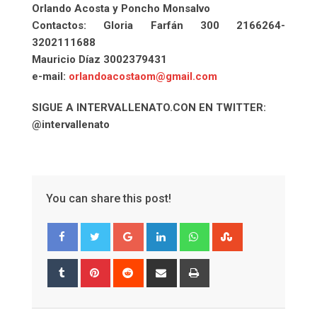
Orlando Acosta y Poncho Monsalvo
Contactos: Gloria Farfán 300 2166264-
3202111688
Mauricio Díaz 3002379431
e-mail:
orlandoacostaom@gmail.com
SIGUE A INTERVALLENATO.CON EN TWITTER:
@intervallenato
You can share this post!
Google+
LinkedIn
Whatsapp
StumbleUpon
Tumblr
Pinterest
Reddit
Share
Print
via
Email