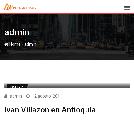
Skip
to
content
admin
-
Home
admin
GALERIA
admin
12 agosto, 2011
Ivan Villazon en Antioquia