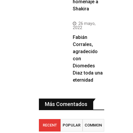
homenaje a
Shakira
26 mayo,
2022
Fabián
Corrales,
agradecido
con
Diomedes
Diaz toda una
eternidad
Más Comentados
RECENT
POPULAR
COMMON