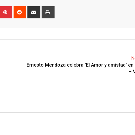
Upon
umblr
Pinterest
Reddit
Share
Print
via
Email
N
Ernesto Mendoza celebra ‘El Amor y amistad’ en
– 