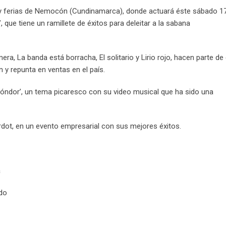
Email
stas y ferias de Nemocón (Cundinamarca), donde actuará éste sábado 1
que tiene un ramillete de éxitos para deleitar a la sabana
, La banda está borracha, El solitario y Lirio rojo, hacen parte de
 y repunta en ventas en el país.
óndor’, un tema picaresco con su video musical que ha sido una
ardot, en un evento empresarial con sus mejores éxitos.
a
do