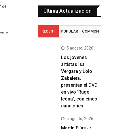
7 de
Última Actualización
RECENT
POPULAR
COMMON
 éste
5 agosto, 2026
Los jóvenes
artistas Isa
Vergara y Lolo
Zabaleta,
presentan el DVD
en vivo ‘Ruge
leona’, con cinco
canciones
5 agosto, 2026
Martín Elías Jr.,