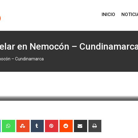
INICIO
NOTICI
estelar en Nemocón – Cundinamarc
Nemocón – Cundinamarca
te: 14 septiembre, 2011 9:52
478
1 minute read
+
LinkedIn
Whatsapp
StumbleUpon
Tumblr
Pinterest
Reddit
Share
Print
via