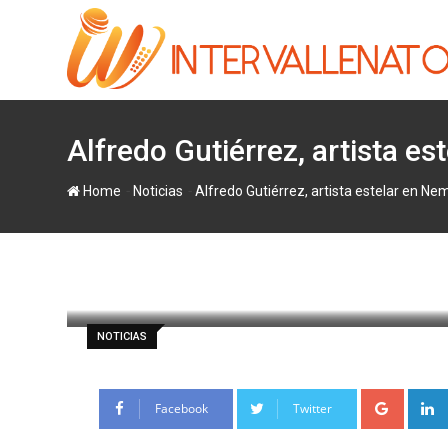
Skip
to
content
Alfredo Gutiérrez, artista 
-
-
Home
Noticias
Alfredo Gutiérrez, artista estelar en 
paul
14 septiembre, 2011
Latest Upda
NOTICIAS
Google
Facebook
Twitter