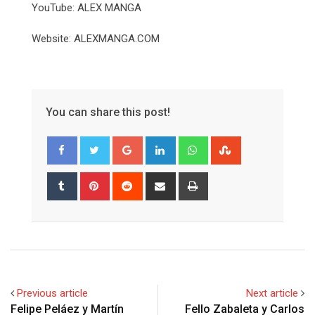
YouTube: ALEX MANGA
Website: ALEXMANGA.COM
You can share this post!
Google+
LinkedIn
Whatsapp
StumbleUpon
Tumblr
Pinterest
Reddit
Share
Print
via
Email
Previous article
Next article
Felipe Peláez y Martín
Fello Zabaleta y Carlos