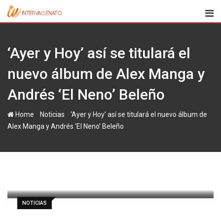
Skip
to
content
‘Ayer y Hoy’ así se titulará el
nuevo álbum de Alex Manga y
Andrés ‘El Neno’ Beleño
-
-
Home
Noticias
‘Ayer y Hoy’ así se titulará el nuevo álbum de
Alex Manga y Andrés ‘El Neno’ Beleño
paul
4 febrero, 2015
Latest Update: 5 febrero, 2015 8:10
29.858
1 minute read
0
NOTICIAS