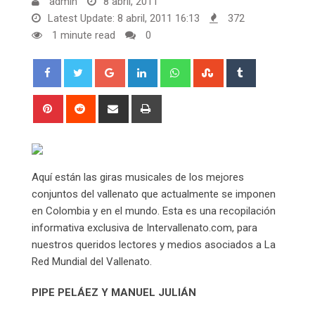
admin
8 abril, 2011
Latest Update: 8 abril, 2011 16:13
372
1 minute read
0
Google+
LinkedIn
Whatsapp
StumbleUpon
Tumblr
Pinterest
Reddit
Share
Print
via
Email
Aquí están las giras musicales de los mejores
conjuntos del vallenato que actualmente se imponen
en Colombia y en el mundo. Esta es una recopilación
informativa exclusiva de Intervallenato.com, para
nuestros queridos lectores y medios asociados a La
Red Mundial del Vallenato.
PIPE PELÁEZ Y MANUEL JULIÁN