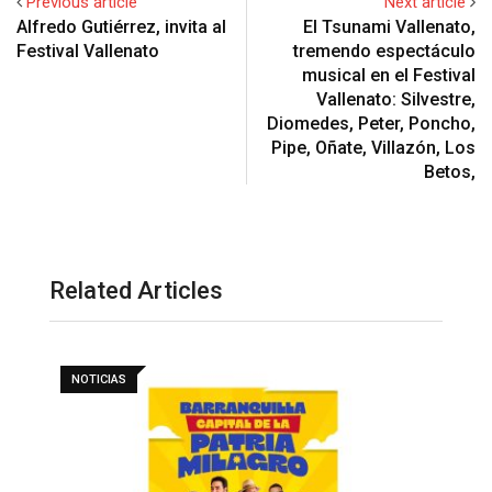
Previous article
Next article
Alfredo Gutiérrez, invita al
El Tsunami Vallenato,
Festival Vallenato
tremendo espectáculo
musical en el Festival
Vallenato: Silvestre,
Diomedes, Peter, Poncho,
Pipe, Oñate, Villazón, Los
Betos,
Related Articles
NOTICIAS
H
l