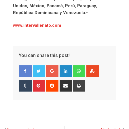
Unidos, México, Panamá, Perú, Paraguay,
República Dominicana y Venezuela.-
www.intervallenato.com
You can share this post!
Google+
LinkedIn
Whatsapp
StumbleUpon
Tumblr
Pinterest
Reddit
Share
Print
via
Email