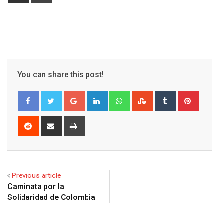
via
Email
You can share this post!
Google+
LinkedIn
Whatsapp
StumbleUpon
Tumblr
Pinter
Reddit
Share
Print
via
Email
Previous article
Caminata por la