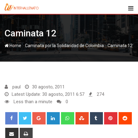
Skip
to
content
Caminata 12
-
-
Home
Caminata 12
paul
30 agosto, 2011
Latest Update: 30 agosto, 2011 6:57
274
Less than a minute
0
Google+
LinkedIn
Whatsapp
StumbleUpon
Tumblr
Pinterest
Red
Share
Print