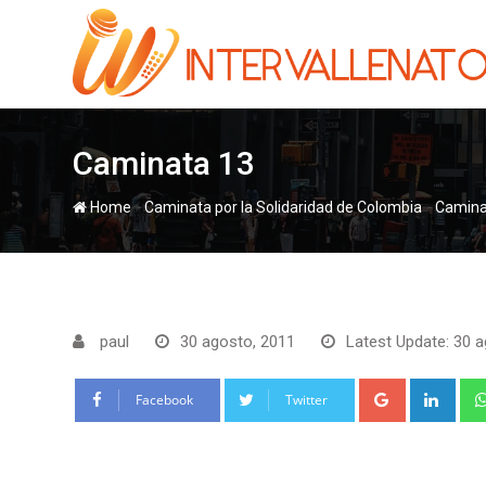
Skip
to
content
Caminata 13
-
-
Home
Camina
paul
30 agosto, 2011
Latest Update: 30 a
Google+
Link
Facebook
Twitter