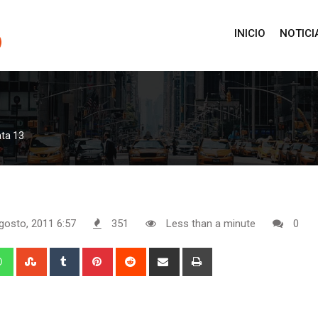
INICIO
NOTICI
ta 13
gosto, 2011 6:57
351
Less than a minute
0
edIn
Whatsapp
StumbleUpon
Tumblr
Pinterest
Reddit
Share
Print
via
Email