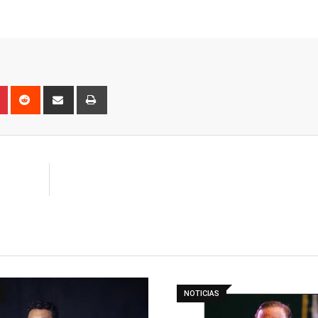
n
r
Pinterest
Reddit
Share
Print
via
Email
NOTICIAS