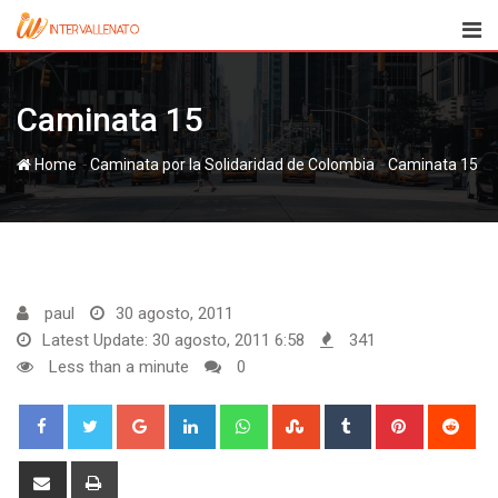
Skip
to
content
Caminata 15
-
-
Home
Caminata 15
paul
30 agosto, 2011
Latest Update: 30 agosto, 2011 6:58
341
Less than a minute
0
Google+
LinkedIn
Whatsapp
StumbleUpon
Tumblr
Pinterest
Red
Share
Print