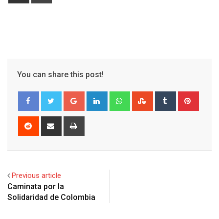
via
Email
You can share this post!
Google+
LinkedIn
Whatsapp
StumbleUpon
Tumblr
Pinter
Reddit
Share
Print
via
Email
Previous article
Caminata por la