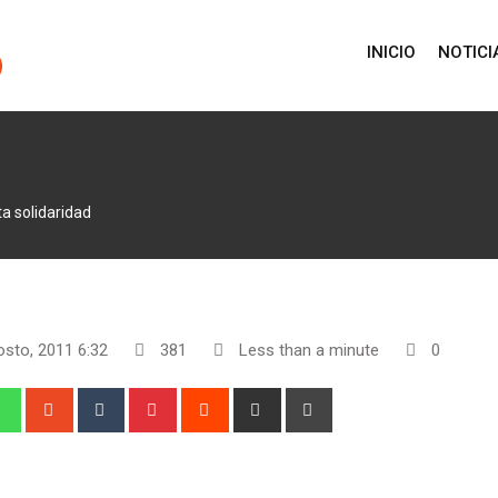
INICIO
NOTICI
a solidaridad
osto, 2011 6:32
381
Less than a minute
0
edIn
Whatsapp
StumbleUpon
Tumblr
Pinterest
Reddit
Share
Print
via
Email