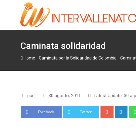
Skip
to
content
Caminata solidaridad
-
-
Home
Caminat
paul
30 agosto, 2011
Latest Update: 30 ag
Google+
Link
Facebook
Twitter