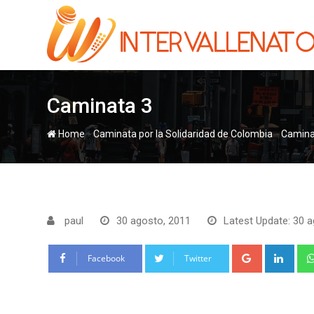
Skip
to
content
Caminata 3
-
-
Home
Camina
paul
30 agosto, 2011
Latest Update: 30 a
Google+
Link
Facebook
Twitter