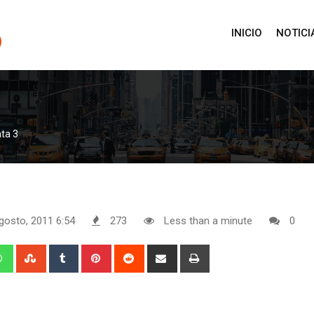
INICIO
NOTICI
ta 3
gosto, 2011 6:54
273
Less than a minute
0
edIn
Whatsapp
StumbleUpon
Tumblr
Pinterest
Reddit
Share
Print
via
Email