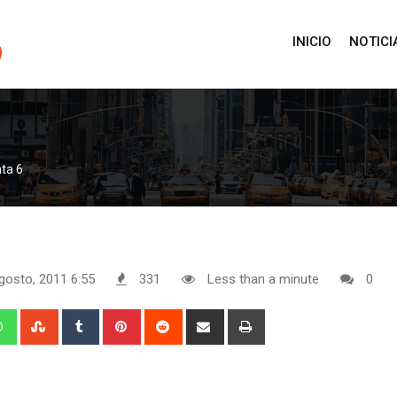
INICIO
NOTICI
ta 6
gosto, 2011 6:55
331
Less than a minute
0
edIn
Whatsapp
StumbleUpon
Tumblr
Pinterest
Reddit
Share
Print
via
Email