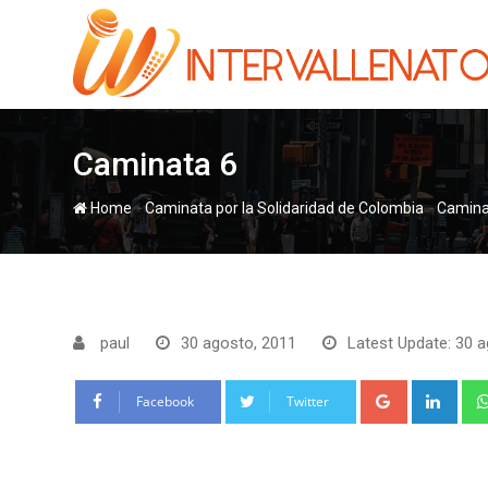
Skip
to
content
Caminata 6
-
-
Home
Camina
paul
30 agosto, 2011
Latest Update: 30 a
Google+
Link
Facebook
Twitter