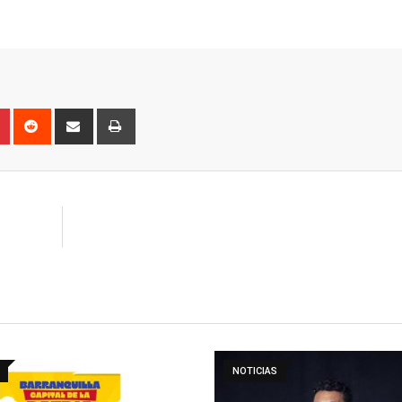
n
r
Pinterest
Reddit
Share
Print
via
Email
NOTICIAS