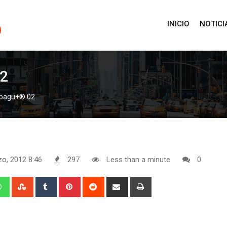
INICIO
NOTICI
02
Obagu+® 02
zo, 2012 8:46
297
Less than a minute
0
edIn
Whatsapp
StumbleUpon
Tumblr
Pinterest
Reddit
Share
Print
via
Email