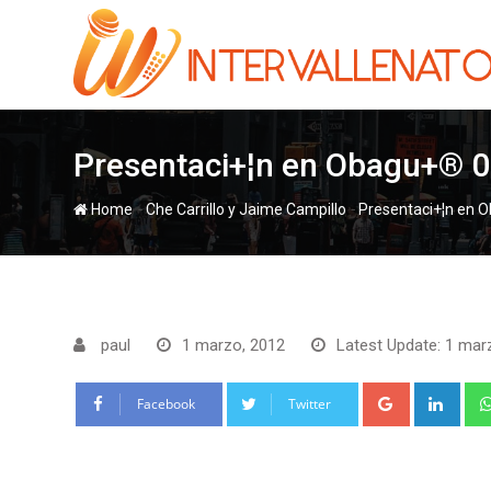
Skip
to
content
Presentaci+¦n en Obagu+® 
-
-
Home
Che Carrillo y Jaime Campillo‏
Presentaci+¦n en 
paul
1 marzo, 2012
Latest Update: 1 mar
Google+
Link
Facebook
Twitter