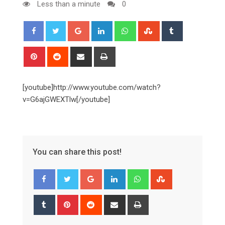
Less than a minute
0
Google+
LinkedIn
Whatsapp
StumbleUpon
Tumblr
Pinterest
Reddit
Share
Print
via
Email
[youtube]http://www.youtube.com/watch?
v=G6ajGWEXTlw[/youtube]
You can share this post!
Google+
LinkedIn
Whatsapp
StumbleUpon
Tumblr
Pinterest
Reddit
Share
Print
via
Email