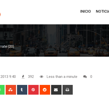
INICIO
NOTICI
rate (20)
, 2013 9:40
392
Less than a minute
0
edIn
Whatsapp
StumbleUpon
Tumblr
Pinterest
Reddit
Share
Print
via
Email