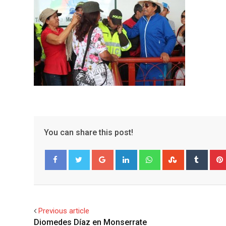
You can share this post!
Google+
LinkedIn
Whatsapp
StumbleUpo
Tumbl
Facebook
Twitter
Previous article
Diomedes Díaz en Monserrate