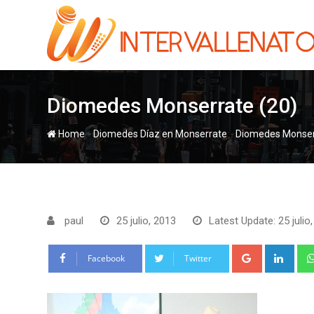
Skip
to
content
Diomedes Monserrate (20)
-
-
Home
Diomedes Díaz en Monserrate
Diomedes Monser
paul
25 julio, 2013
Latest Update: 25 julio
Google+
Link
Facebook
Twitter