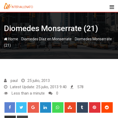
Skip
to
content
Diomedes Monserrate (21)
-
-
Home
Diomedes Díaz en Monserrate
Diomedes Monserrate
(21)
paul
25 julio, 2013
Latest Update: 25 julio, 2013 9:40
578
Less than a minute
0
Google+
LinkedIn
Whatsapp
StumbleUpon
Tumblr
Pinterest
Red