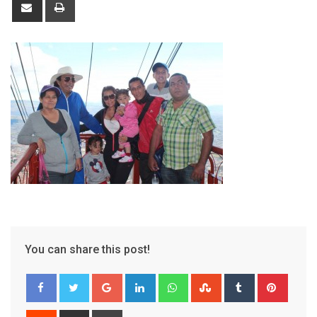
Share
Print
via
Email
You can share this post!
Google+
LinkedIn
Whatsapp
StumbleUpon
Tumblr
Pinter