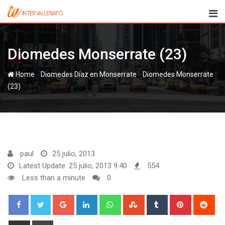
Skip
to
content
Diomedes Monserrate (23)
-
-
Home
Diomedes Díaz en Monserrate
Diomedes Monserrate
(23)
paul
25 julio, 2013
Latest Update: 25 julio, 2013 9:40
554
Less than a minute
0
Google+
LinkedIn
Whatsapp
StumbleUpon
Tumblr
Pinterest
Red