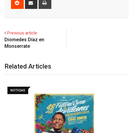
Reddit
Share
Print
via
Email
Previous article
Diomedes Díaz en
Monserrate
Related Articles
NOTICIAS