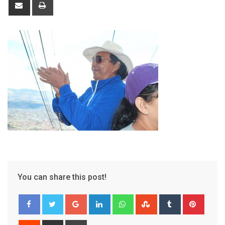
Share
Print
via
Email
You can share this post!
Google+
LinkedIn
Whatsapp
StumbleUpon
Tumblr
Pinter