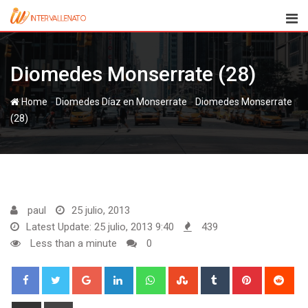
Skip
to
content
Diomedes Monserrate (28)
-
-
Home
Diomedes Díaz en Monserrate
Diomedes Monserrate
(28)
paul
25 julio, 2013
Latest Update: 25 julio, 2013 9:40
439
Less than a minute
0
Google+
LinkedIn
Whatsapp
StumbleUpon
Tumblr
Pinterest
Red