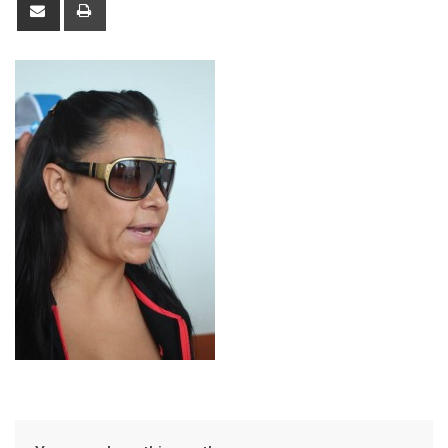
Share
Print
via
Email