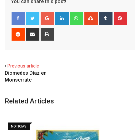
You can share this post!
Google+
LinkedIn
Whatsapp
StumbleUpon
Tumblr
Pinter
Reddit
Share
Print
via
Email
Previous article
Diomedes Díaz en
Monserrate
Related Articles
NOTICIAS