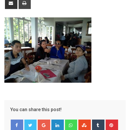
Share
Print
via
Email
You can share this post!
Google+
LinkedIn
Whatsapp
StumbleUpon
Tumblr
Pinter