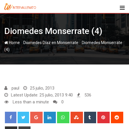
Skip
to
content
Diomedes Monserrate (4)
-
-
Home
Diomedes Díaz en Monserrate
Diomedes Monserrate
(4)
paul
25 julio, 2013
Latest Update: 25 julio, 2013 9:40
536
Less than a minute
0
Google+
LinkedIn
Whatsapp
StumbleUpon
Tumblr
Pinterest
Red