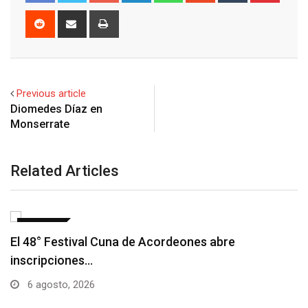
Reddit
Share
Print
via
Email
Previous article
Diomedes Díaz en
Monserrate
Related Articles
NOTICIAS
Barranquilla realizará el concierto ‘Capital 
Patria…
6 agosto, 2026