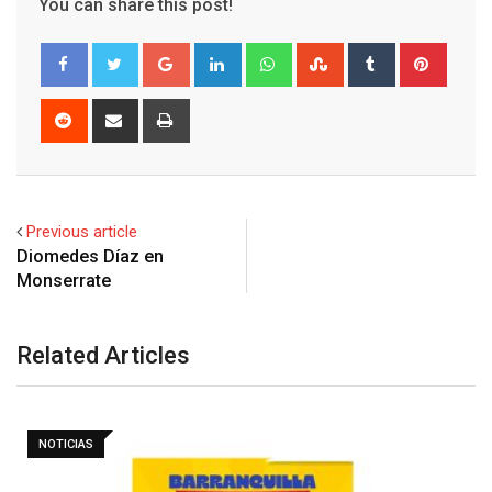
You can share this post!
Google+
LinkedIn
Whatsapp
StumbleUpon
Tumblr
Pinter
Reddit
Share
Print
via
Email
Previous article
Diomedes Díaz en
Monserrate
Related Articles
NOTICIAS