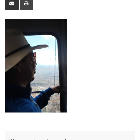
Share
Print
via
Email