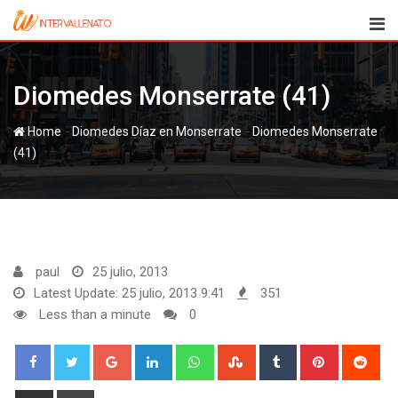
Skip
to
content
Diomedes Monserrate (41)
-
-
Home
Diomedes Díaz en Monserrate
Diomedes Monserrate
(41)
paul
25 julio, 2013
Latest Update: 25 julio, 2013 9:41
351
Less than a minute
0
Google+
LinkedIn
Whatsapp
StumbleUpon
Tumblr
Pinterest
Red