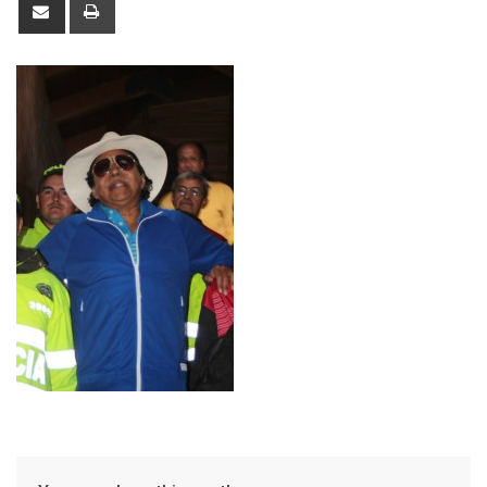
Share
Print
via
Email