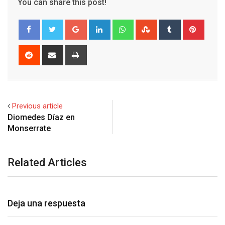
You can share this post!
Google+
LinkedIn
Whatsapp
StumbleUpon
Tumblr
Pinter
Reddit
Share
Print
via
Email
Previous article
Diomedes Díaz en
Monserrate
Related Articles
Deja una respuesta