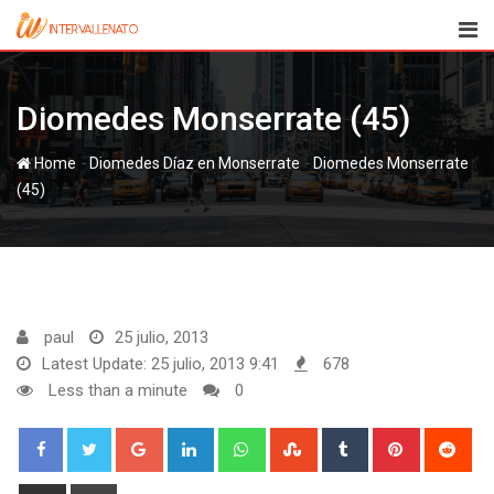
Skip
to
content
Diomedes Monserrate (45)
-
-
Home
Diomedes Díaz en Monserrate
Diomedes Monserrate
(45)
paul
25 julio, 2013
Latest Update: 25 julio, 2013 9:41
678
Less than a minute
0
Google+
LinkedIn
Whatsapp
StumbleUpon
Tumblr
Pinterest
Red