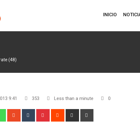
INICIO
NOTICI
ate (48)
2013 9:41
353
Less than a minute
0
edIn
Whatsapp
StumbleUpon
Tumblr
Pinterest
Reddit
Share
Print
via
Email