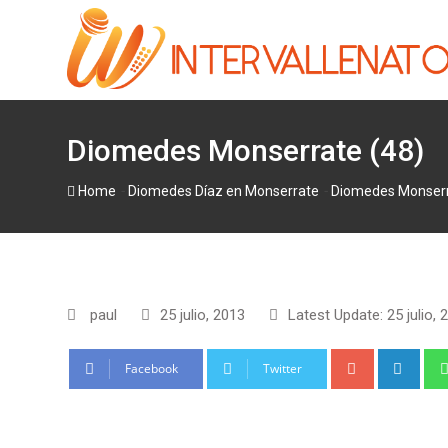
Skip
to
content
Diomedes Monserrate (48)
-
-
Home
Diomedes Díaz en Monserrate
Diomedes Monserr
paul
25 julio, 2013
Latest Update: 25 julio, 
Google+
Link
Facebook
Twitter