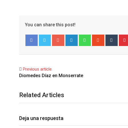
You can share this post!
Google+
LinkedIn
Whatsapp
StumbleUpo
Tumbl
Facebook
Twitter
Previous article
Diomedes Díaz en Monserrate
Related Articles
Deja una respuesta