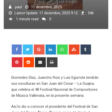
paul
11 diciembre, 2025
Latest Update: 11 diciembre, 2025 9:12
546
1 minute read
0
Google+
LinkedIn
Whatsapp
StumbleUpon
Tumblr
Pinterest
Reddit
Share
Print
via
Email
Diomedes Díaz, Juancho Rois y Luis Egurrola tendrán
sus esculturas en San Juan del Cesar – La Guajira,
que celebra el 48 Festival Nacional de Compositores
de Música Vallenata, en la presente semana.
Así lo dio a conocer el presidente del Festival de San