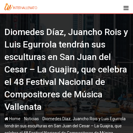
Skip
to
content
Diomedes Díaz, Juancho Rois y
Luis Egurrola tendrán sus
esculturas en San Juan del
Cesar – La Guajira, que celebra
el 48 Festival Nacional de
Compositores de Música
Vallenata
-
-
Home
Noticias
Diomedes Díaz, Juancho Rois y Luis Egurrola
tendrán sus esculturas en San Juan del Cesar – La Guajira, que
celebra el 48 Festival Nacional de Compositores de Música