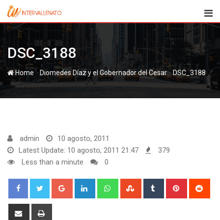
Skip
to
content
DSC_3188
-
-
Home
DSC_3188
admin
10 agosto, 2011
Latest Update: 10 agosto, 2011 21:47
379
Less than a minute
0
Google+
LinkedIn
Whatsapp
StumbleUpon
Tumblr
Pinterest
Red
Share
Print