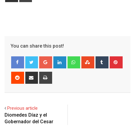
via
Email
You can share this post!
Google+
LinkedIn
Whatsapp
StumbleUpon
Tumblr
Pinter
Reddit
Share
Print
via
Email
Previous article
Diomedes Díaz y el