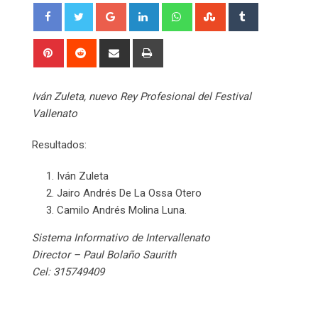
Google+
LinkedIn
Whatsapp
StumbleUpon
Tumblr
Pinterest
Reddit
Share
Print
via
Email
Iván Zuleta, nuevo Rey Profesional del Festival
Vallenato
Resultados:
Iván Zuleta
Jairo Andrés De La Ossa Otero
Camilo Andrés Molina Luna.
Sistema Informativo de Intervallenato
Director – Paul Bolaño Saurith
Cel: 315749409