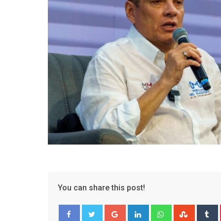
You can share this post!
Google+
LinkedIn
Whatsapp
Stumble
T