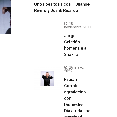
Unos besitos ricos – Juanse
Rivero y Juank Ricardo
10
noviembre, 2011
Jorge
Celedón
homenaje a
Shakira
26 mayo,
2022
Fabián
Corrales,
agradecido
con
Diomedes
Diaz toda una