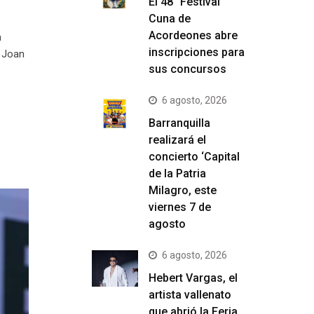
El 48° Festival
Cuna de
Acordeones abre
a
inscripciones para
y Joan
sus concursos
6 agosto, 2026
Barranquilla
realizará el
concierto ‘Capital
de la Patria
Milagro, este
viernes 7 de
agosto
6 agosto, 2026
Hebert Vargas, el
artista vallenato
que abrió la Feria