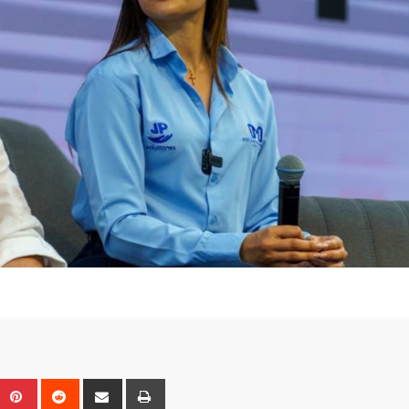
Upon
umblr
Pinterest
Reddit
Share
Print