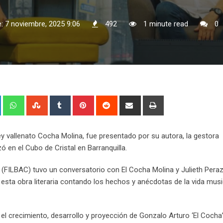
: 7 noviembre, 2025 9:06
492
1 minute read
0
+
LinkedIn
Whatsapp
StumbleUpon
Tumblr
Pinterest
Reddit
Share
Print
via
Email
l rey vallenato Cocha Molina, fue presentado por su autora, la gestora
zó en el Cubo de Cristal en Barranquilla.
ibe (FILBAC) tuvo un conversatorio con El Cocha Molina y Julieth Peraz
sta obra literaria contando los hechos y anécdotas de la vida musi
a el crecimiento, desarrollo y proyección de Gonzalo Arturo ‘El Cocha