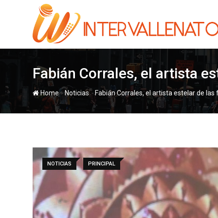
Skip
to
content
Fabián Corrales, el artista e
-
-
Home
Noticias
Fabián Corrales, el artista estelar de la
NOTICIAS
PRINCIPAL