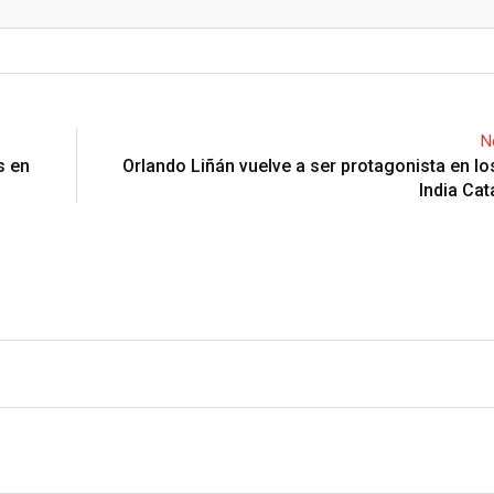
Email
N
s en
Orlando Liñán vuelve a ser protagonista en l
India Cat