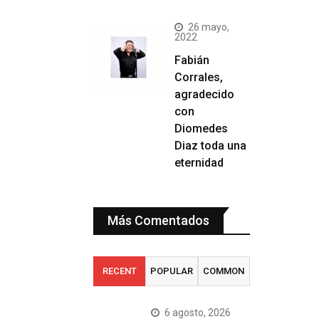
26 mayo,
2022
Fabián
Corrales,
agradecido
con
Diomedes
Diaz toda una
eternidad
Más Comentados
RECENT
POPULAR
COMMON
6 agosto, 2026