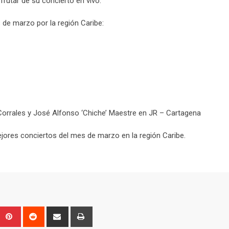
rutar de su concierto en vivo.
 de marzo por la región Caribe:
Corrales y José Alfonso ‘Chiche’ Maestre en JR – Cartagena
ejores conciertos del mes de marzo en la región Caribe.
Upon
umblr
Pinterest
Reddit
Share
Print
via