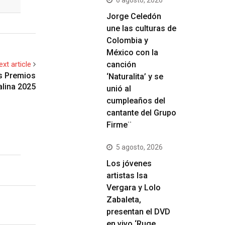
Jorge Celedón
une las culturas de
Colombia y
México con la
ext article
canción
os Premios
‘Naturalita’ y se
alina 2025
unió al
cumpleaños del
cantante del Grupo
Firme¨
5 agosto, 2026
Los jóvenes
artistas Isa
Vergara y Lolo
Zabaleta,
presentan el DVD
en vivo ‘Ruge