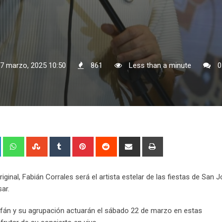
17 marzo, 2025 10:50
861
Less than a minute
0
+
LinkedIn
Whatsapp
StumbleUpon
Tumblr
Pinterest
Reddit
Share
Print
via
Email
iginal, Fabián Corrales será el artista estelar de las fiestas de San 
ar.
rfán y su agrupación actuarán el sábado 22 de marzo en estas