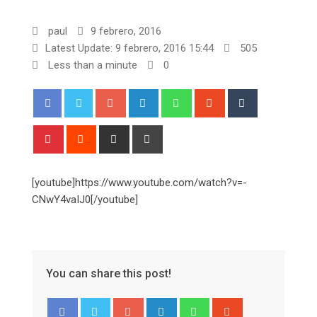
paul
9 febrero, 2016
Latest Update: 9 febrero, 2016 15:44
505
Less than a minute
0
Google+
LinkedIn
Whatsapp
StumbleUpon
Tumblr
Pinterest
Reddit
Share
Print
via
Email
[youtube]https://www.youtube.com/watch?v=-
CNwY4vaIJ0[/youtube]
You can share this post!
Google+
LinkedIn
Whatsapp
StumbleUpon