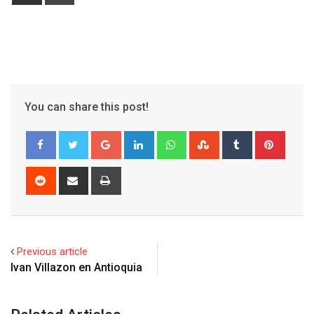
via
Email
You can share this post!
Google+
LinkedIn
Whatsapp
StumbleUpon
Tumblr
Pinter
Reddit
Share
Print
via
Email
Previous article
Ivan Villazon en Antioquia