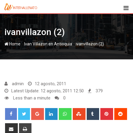
Skip
to
content
ivanvillazon (2)
-
-
Home
Ivan Villazon en Antioquia
ivanvillazon (2)
admin
12 agosto, 2011
Latest Update: 12 agosto, 2011 12:50
379
Less than a minute
0
Google+
LinkedIn
Whatsapp
StumbleUpon
Tumblr
Pinterest
Red
Share
Print