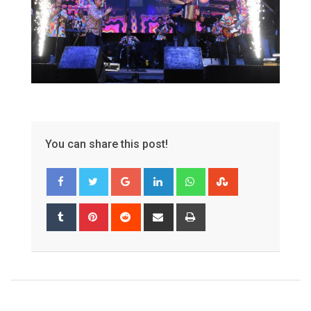
You can share this post!
Google+
LinkedIn
Whatsapp
StumbleUpon
Tumblr
Pinterest
Reddit
Share
Print
via
Email