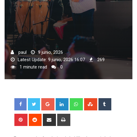
paul
9 junio, 2026
Latest Update: 9 junio, 2026 16:07
269
1 minute read
0
Google+
LinkedIn
Whatsapp
StumbleUpon
Tumblr
Pinterest
Reddit
Share
Print
via
Email