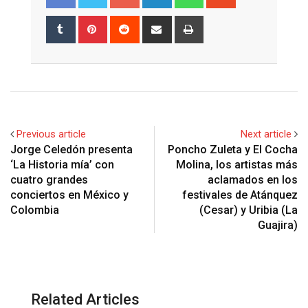
Tumblr
Pinterest
Reddit
Share
Print
via
Email
Previous article
Next article
Jorge Celedón presenta
Poncho Zuleta y El Cocha
‘La Historia mía’ con
Molina, los artistas más
cuatro grandes
aclamados en los
conciertos en México y
festivales de Atánquez
Colombia
(Cesar) y Uribia (La
Guajira)
Related Articles