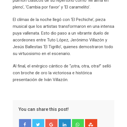
pulmón clásicos de su repertorio como ‘Mi alma en
pleno’, ‘Cambia por favor’ y ‘El caramelito’.
El clímax de la noche llegó con ‘El Pechiche’, pieza
musical que los artistas transformaron en una intensa
puya vallenata. Esto dio paso a un vibrante duelo de
acordeones entre Tuto López, Jerónimo Villazón y
Jesús Ballestas ‘El Tigrillo’, quienes demostraron todo
su virtuosismo en el escenario.
Al final, el enérgico cántico de “¡otra, otra, otra!” selló
con broche de oro la victoriosa e histórica
presentación de Iván Villazón.
You can share this post!
Google+
LinkedIn
Whatsapp
StumbleUpon