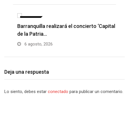
NOTICIAS
Barranquilla realizará el concierto ‘Capital
H
de la Patria…
l
6 agosto, 2026
Deja una respuesta
Lo siento, debes estar
conectado
para publicar un comentario.