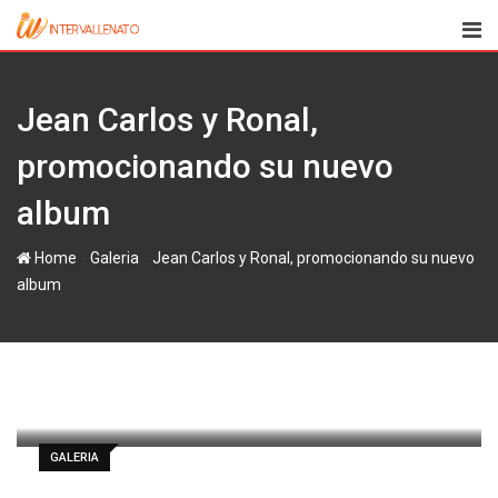
Skip
to
content
Jean Carlos y Ronal,
promocionando‏ su nuevo
album
-
-
Home
Galeria
Jean Carlos y Ronal, promocionando‏ su nuevo
album
paul
1 marzo, 2012
Latest Update: 1 marzo, 2012 8:51
492
Less than a minute
0
GALERIA