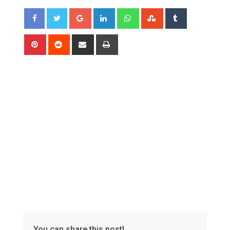
Google+
LinkedIn
Whatsapp
StumbleUpon
Tumblr
Pinterest
Reddit
Share
Print
via
Email
You can share this post!