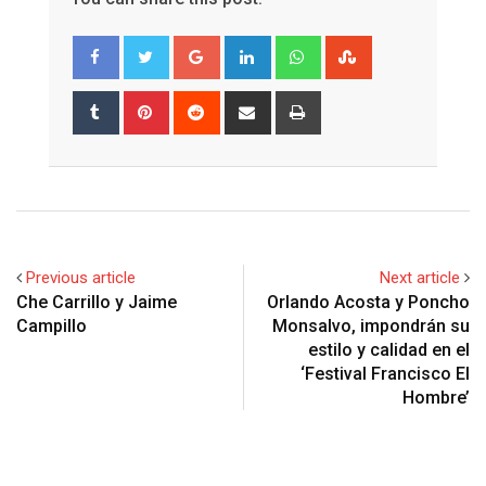
Google+
LinkedIn
Whatsapp
StumbleUpon
Tumblr
Pinterest
Reddit
Share
Print
via
Email
Previous article
Next article
Che Carrillo y Jaime
Orlando Acosta y Poncho
Monsalvo, impondrán su
estilo y calidad en el
‘Festival Francisco El
Hombre’