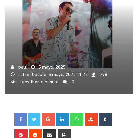
paul
5 mayo, 2025
Latest Update: 5 mayo, 2025 11:27
798
Less than a minute
0
Google+
LinkedIn
Whatsapp
StumbleUpon
Tumblr
Pinterest
Reddit
Share
Print