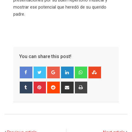
mostrar ese potencial que heredó de su querido
padre.
You can share this post!
Google+
LinkedIn
Whatsapp
StumbleUpon
Tumblr
Pinterest
Reddit
Share
Print
via
Email